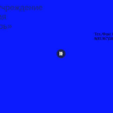
учреждение
ия
рь»
Тел./Факс 
8(81367)58