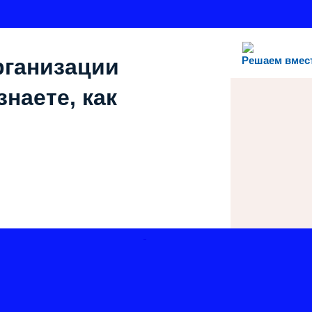
рганизации
Решаем вмес
наете, как