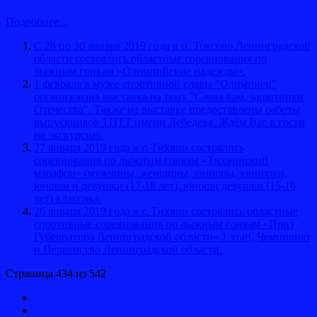
Подробнее...
С 28 по 30 января 2019 года в п. Токсово Ленинградской
области состоялись областные соревнования по
лыжным гонкам «Олимпийские надежды».
1 февраля в музее спортивной славы "Олимпиец"
организована выставка на тему "Слава вам, защитники
Отечества". Также на выставке предоставлены работы
выпускников ТПТТ имени Лебедева. Ждём Вас в гости
на экскурсию.
27 января 2019 года в г. Тихвин состоялись
соревнования по лыжным гонкам «Тихвинский
марафон» (мужчины, женщины, юниоры, юниорки,
юноши и девушки (17-18 лет), юноши девушки (15-16
лет) классика.
26 января 2019 года в г. Тихвин состоялись областные
спортивные соревнования по лыжным гонкам «Приз
Губернатора Ленинградской области» 1 этап, Чемпионат
и Первенство Ленинградской области.
Страница 434 из 542