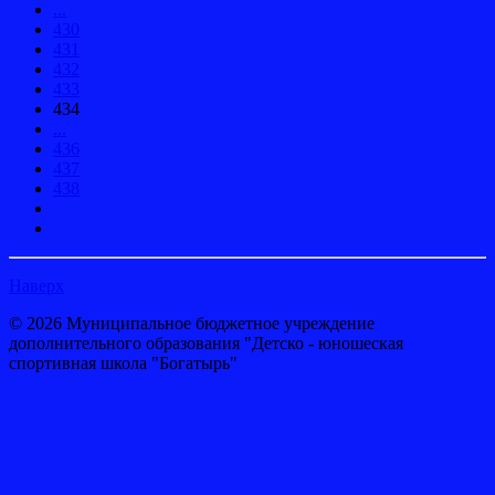
...
430
431
432
433
434
...
436
437
438
Наверх
© 2026 Муниципальное бюджетное учреждение
дополнительного образования "Детско - юношеская
спортивная школа "Богатырь"