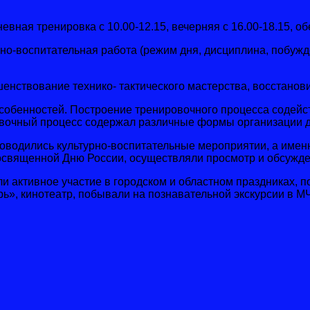
я тренировка с 10.00-12.15, вечерняя с 16.00-18.15, обед
воспитательная работа (режим дня, дисциплина, побужден
твование технико- тактического мастерства, восстанови
обенностей. Построение тренировочного процесса содейс
вочный процесс содержал различные формы организации д
дились культурно-воспитательные мероприятии, а именн
освященной Дню России, осуществляли просмотр и обсужде
активное участие в городском и областном праздниках, 
 кинотеатр, побывали на познавательной экскурсии в МЧС