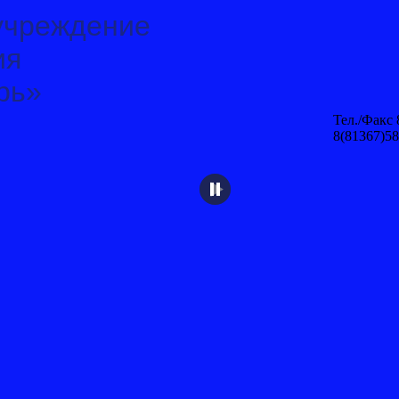
учреждение
ия
рь»
Тел./Факс 
8(81367)58