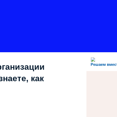
рганизации
Решаем вмес
наете, как