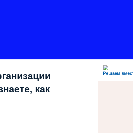
рганизации
Решаем вмес
наете, как