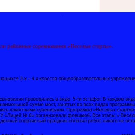
ли районные соревнования «Веселые старты».
щихся 3-х – 4-х классов общеобразовательных учреждений
внования проводились в виде 5-ти эстафет. В каждом вид
 наименьшей сумме мест, занятых во всех видах программы
лись памятными сувенирами. Программа «Веселых старто
ОУ «Лицей № 8» организовали флешмоб. Все этапы « Весёл
дённый спортивный праздник сплотил ребят, никого не ост