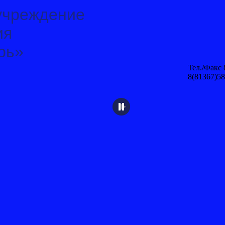
учреждение
ия
рь»
Тел./Факс 
8(81367)58